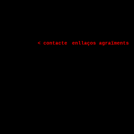
|
<
contacte
enllaços
agraïments
|