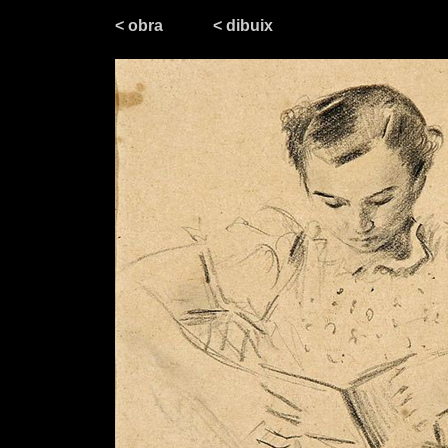
< obra
< dibuix