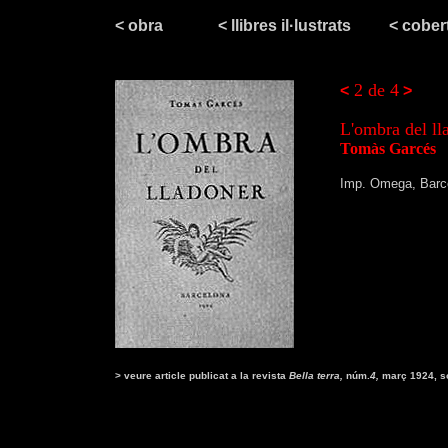
< obra
< llibres il·lustrats
< cober
2 de 4
<
>
L'ombra del ll
Tomàs Garcés
Imp. Omega, Barc
> veure article publicat a la revista
Bella terra,
núm.
4,
març 1924,
s