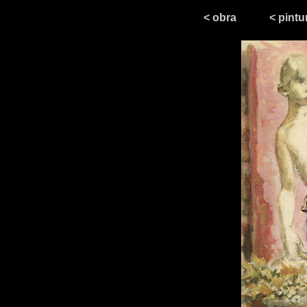
< obra
< pintu