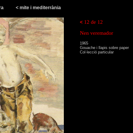
ra
< mite i mediterrània
12 de 12
<
Nen veremador
1965
Gouache i llapis sobre paper
Col·lecció particular