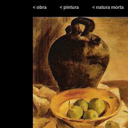
< obra
< pintura
< natura morta