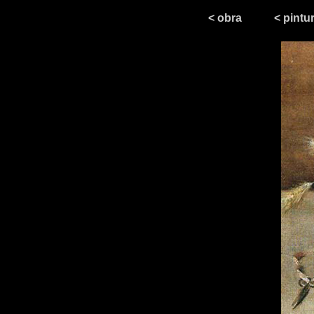
< obra
< pintu