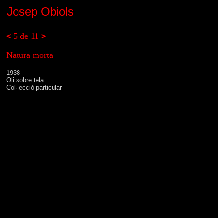
Josep Obiols
5 de 11
<
>
Natura morta
1938
Oli sobre tela
Col·lecció particular